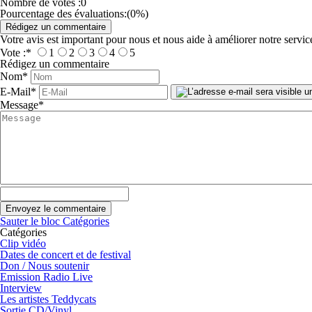
Nombre de votes :
0
Pourcentage des évaluations:
(0%)
Votre avis est important pour nous et nous aide à améliorer notre servic
Vote :
*
1
2
3
4
5
Rédigez un commentaire
Nom
*
E-Mail
*
Message
*
Sauter le bloc Catégories
Catégories
Clip vidéo
Dates de concert et de festival
Don / Nous soutenir
Emission Radio Live
Interview
Les artistes Teddycats
Sortie CD/Vinyl