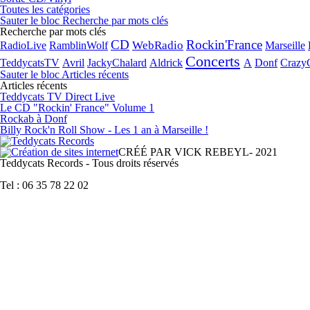
Toutes les catégories
Sauter le bloc Recherche par mots clés
Recherche par mots clés
CD
Rockin'France
WebRadio
RadioLive
RamblinWolf
Marseille
Concerts
TeddycatsTV
Avril
JackyChalard
Aldrick
A
Donf
Crazy
Sauter le bloc Articles récents
Articles récents
Teddycats TV Direct Live
Le CD "Rockin' France" Volume 1
Rockab à Donf
Billy Rock'n Roll Show - Les 1 an à Marseille !
C
R
ÉÉ PAR VICK
REBEYL- 2021
Teddycats Records - Tous droits réservés
Tel : 06 35 78 22 02