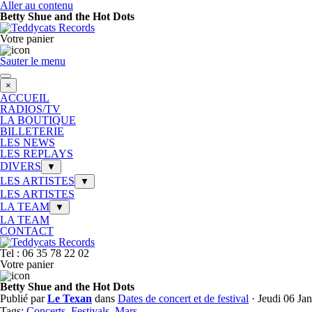
Aller au contenu
Betty Shue and the Hot Dots
Votre panier
Sauter le menu
×
ACCUEIL
RADIOS/TV
LA BOUTIQUE
BILLETERIE
LES NEWS
LES REPLAYS
DIVERS
▼
LES ARTISTES
▼
LES ARTISTES
LA TEAM
▼
LA TEAM
CONTACT
Tel : 06 35 78 22 02
Votre panier
Betty Shue and the Hot Dots
Publié par
Le Texan
dans
Dates de concert et de festival
· Jeudi 06 Ja
Tags:
Concerts
,
Festivals
,
Mars