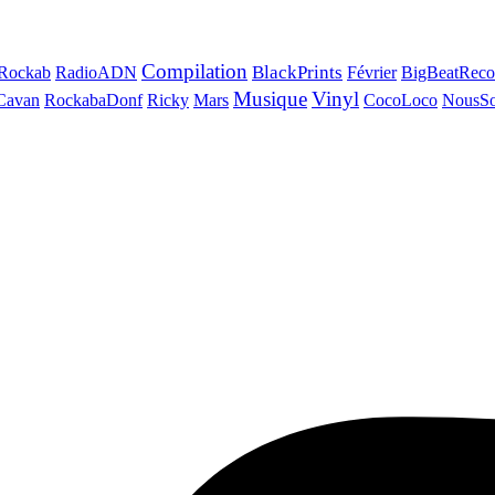
Compilation
BlackPrints
Rockab
RadioADN
Février
BigBeatReco
Musique
Vinyl
Cavan
RockabaDonf
Ricky
Mars
CocoLoco
NousSo